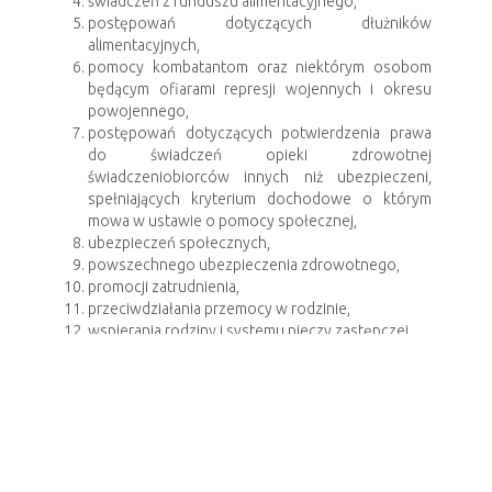
świadczeń z funduszu alimentacyjnego,
postępowań dotyczących dłużników
alimentacyjnych,
pomocy kombatantom oraz niektórym osobom
będącym ofiarami represji wojennych i okresu
powojennego,
postępowań dotyczących potwierdzenia prawa
do świadczeń opieki zdrowotnej
świadczeniobiorców innych niż ubezpieczeni,
spełniających kryterium dochodowe o którym
mowa w ustawie o pomocy społecznej,
ubezpieczeń społecznych,
powszechnego ubezpieczenia zdrowotnego,
promocji zatrudnienia,
przeciwdziałania przemocy w rodzinie,
wspierania rodziny i systemu pieczy zastępczej,
sprawienia pogrzebu zmarłym na terenie gminy,
którzy nie zostali pochowani przez podmioty o
którychmowa w art. 10 ust. 1 i 2 ustawy o
cmentarzach i chowaniu zmarłych,
dodatków energetycznych,
ustalania i wypłaty zasiłków dla opiekunów,
świadczeń wychowawczych,