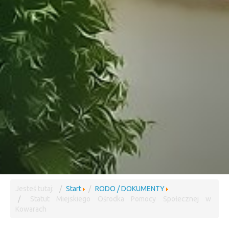
Jesteś tutaj:
Start
RODO / DOKUMENTY
Statut Miejskiego Ośrodka Pomocy Społecznej w
Kowarach