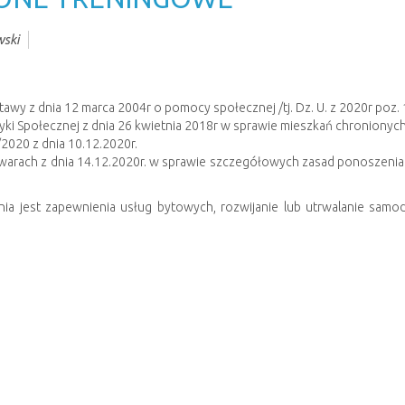
ski
i 5 ustawy z dnia 12 marca 2004r o pomocy społecznej /tj. Dz. U. z 2020r poz
ityki Społecznej z dnia 26 kwietnia 2018r w sprawie mieszkań chronionych
2020 z dnia 10.12.2020r.
owarach z dnia 14.12.2020r. w sprawie szczegółowych zasad ponoszeni
 jest zapewnienia usług bytowych, rozwijanie lub utrwalanie samodz
cznością lokalną, w celu umożliwienia prowadzenia samodzielnego życia.
odzielnienie i integrację ze środowiskiem poprzez pracę socjalną ora
a. Przeznaczone jest dla 4 osób usamodzielnionych, które ukończyły 18
enia, a ponadto spełniają poniższe warunki:
turalnego;
gminy;
zielnego życia.