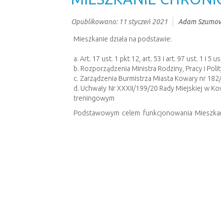
Opublikowano: 11 styczeń 2021
Adam Szumow
Mieszkanie działa na podstawie:
a. Art. 17 ust. 1 pkt 12, art. 53 i art. 97 ust. 1 
b. Rozporządzenia Ministra Rodziny, Pracy i Pol
c. Zarządzenia Burmistrza Miasta Kowary nr 182/
d. Uchwały Nr XXXII/199/20 Rady Miejskiej w K
treningowym
Podstawowym celem funkcjonowania Mieszkania
pełnienia ról społecznych w integracji ze społe
Mieszkanie chronione ma na celu życiowe usam
specjalistów do prowadzenia samodzielnego życi
zatwierdzony indywidualny program usamodzielni
• nie maja możliwości powrotu do środowiska na
• posiadają własne źródło dochodu;
• oczekują na przyznanie mieszkania z zasobów 
• wymagają wsparcia i pomocy w podjęciu samod