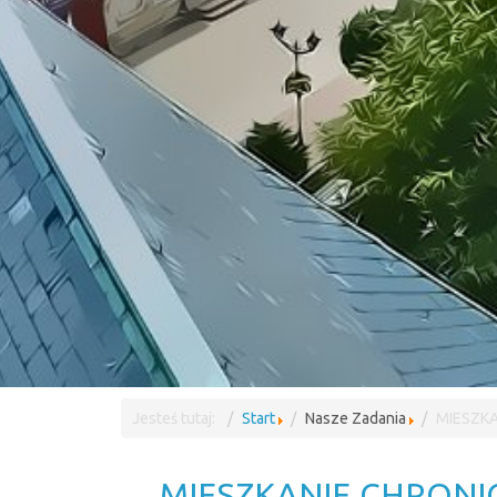
Jesteś tutaj:
Start
Nasze Zadania
MIESZK
MIESZKANIE CHRON