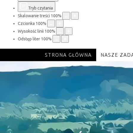
Tryb czytania
Skalowanie treści
100
%
Czcionka
100
%
Wysokość linii
100
%
Odstęp liter
100
%
STRONA GŁÓWNA
NASZE ZAD