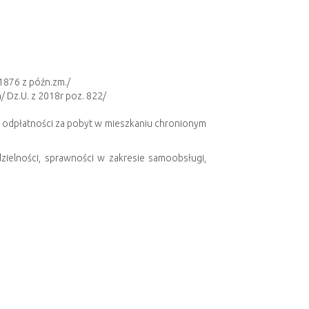
. 1876 z późn.zm./
/ Dz.U. z 2018r poz. 822/
a odpłatności za pobyt w mieszkaniu chronionym
ielności, sprawności w zakresie samoobsługi,
z przygotowanie osób tam przebywających przez
 lat i opuściły pieczę zastępczą oraz posiadają