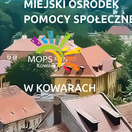
MIEJSKI OŚRODEK
POMOCY SPOŁECZN
W KOWARACH