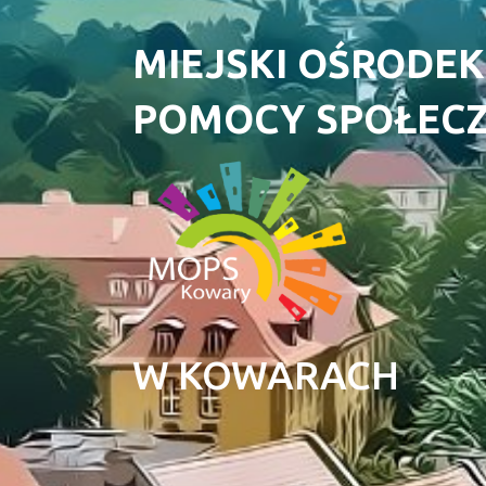
MIEJSKI OŚRODEK
POMOCY SPOŁEC
W KOWARACH