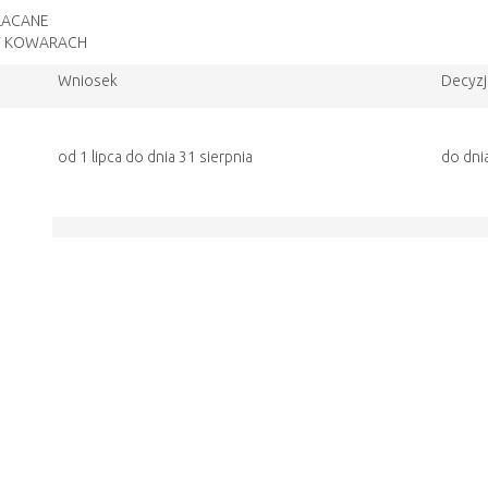
ŁACANE
W KOWARACH
Wniosek
Decyzj
od 1 lipca do dnia 31 sierpnia
do dni
od dnia 1 września do dnia 31 października
do dni
od dnia 1 listopada do dnia 31 grudnia
do ost
od 1 lipca do dnia 31 sierpnia
do 31 
od 1 września do 30 września
do 30 
od 1 października do 31 października
do 31 