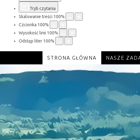
Tryb czytania
Skalowanie treści
100
%
Czcionka
100
%
Wysokość linii
100
%
Odstęp liter
100
%
STRONA GŁÓWNA
NASZE ZAD