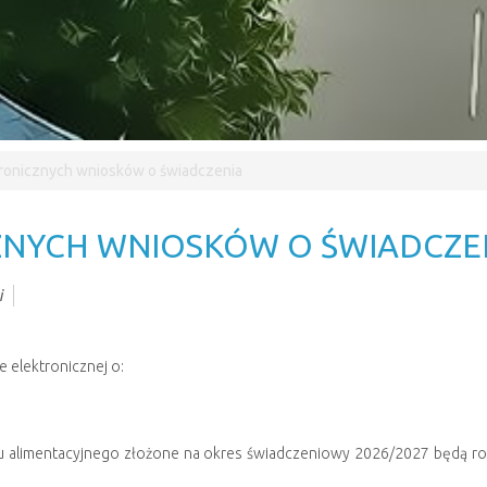
tronicznych wniosków o świadczenia
ZNYCH WNIOSKÓW O ŚWIADCZE
i
e elektronicznej o:
zu alimentacyjnego złożone na okres świadczeniowy 2026/2027 będą 