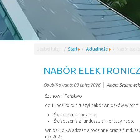
Jesteś tutaj:
Start
Aktualności
Nabór elek
NABÓR ELEKTRONIC
Opublikowano: 08 lipiec 2026
Adam Szumowsk
Szanowni Państwo,
od 1 lipca 2026 r. ruszył nabór wniosków w formi
Świadczenia rodzinne,
Świadczenia z funduszu alimentacyjnego.
Wnioski o świadczenia rodzinne oraz z fundus
rok 2025.