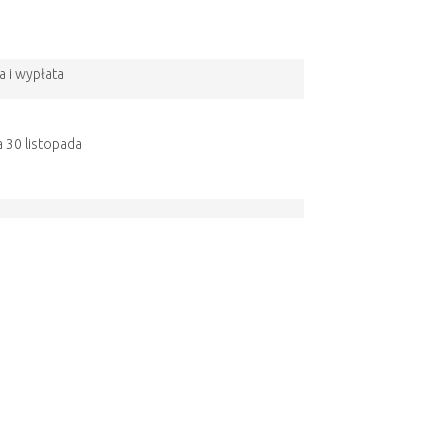
a i wypłata
a 30 listopada
a 31 grudnia
atniego dnia lutego następnego roku
października
listopada
grudnia