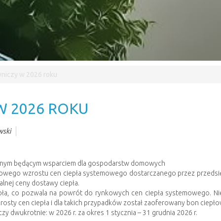
wniczy w 2026 roku
W 2026 ROKU
ski
iężnym będącym wsparciem dla gospodarstw domowych
kowego wzrostu cen ciepła systemowego dostarczanego przez przedsię
lnej ceny dostawy ciepła.
epła, co pozwala na powrót do rynkowych cen ciepła systemowego. Niemn
osty cen ciepła i dla takich przypadków został zaoferowany bon ciepło
 dwukrotnie: w 2026 r. za okres 1 stycznia – 31 grudnia 2026 r.