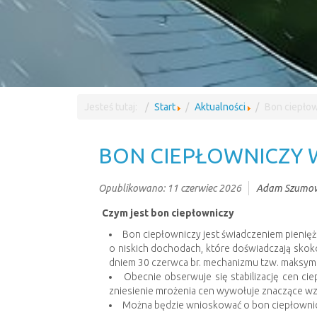
Jesteś tutaj:
Start
Aktualności
Bon ciepło
BON CIEPŁOWNICZY 
Opublikowano: 11 czerwiec 2026
Adam Szumow
Czym jest bon ciepłowniczy
Bon ciepłowniczy jest świadczeniem pien
o niskich dochodach, które doświadczają sko
dniem 30 czerwca br. mechanizmu tzw. maksyma
Obecnie obserwuje się stabilizację cen ci
zniesienie mrożenia cen wywołuje znaczące wzr
Można będzie wnioskować o bon ciepłowniczy