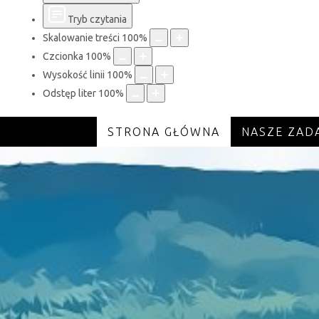
Tryb czytania
Skalowanie treści
100
%
Czcionka
100
%
Wysokość linii
100
%
Odstęp liter
100
%
STRONA GŁÓWNA
NASZE ZAD