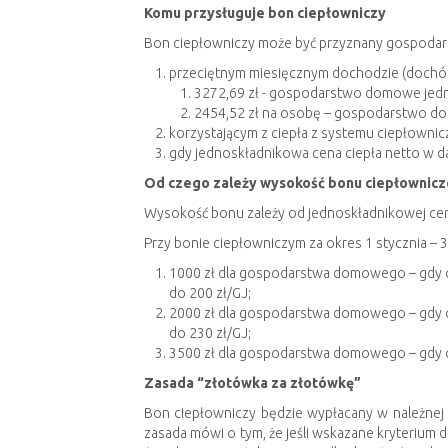
Komu przysługuje bon ciepłowniczy
Bon ciepłowniczy może być przyznany gospod
przeciętnym miesięcznym dochodzie (dochód 
3272,69 zł - gospodarstwo domowe je
2454,52 zł na osobę – gospodarstwo 
korzystającym z ciepła z systemu ciepłowni
gdy jednoskładnikowa cena ciepła netto w dan
Od czego zależy wysokość bonu ciepłownic
Wysokość bonu zależy od jednoskładnikowej ceny 
Przy bonie ciepłowniczym za okres 1 stycznia – 3
1000 zł dla gospodarstwa domowego – gdy c
do 200 zł/GJ;
2000 zł dla gospodarstwa domowego – gdy c
do 230 zł/GJ;
3500 zł dla gospodarstwa domowego – gdy ce
Zasada “złotówka za złotówkę”
Bon ciepłowniczy będzie wypłacany w należne
zasada mówi o tym, że jeśli wskazane kryterium 