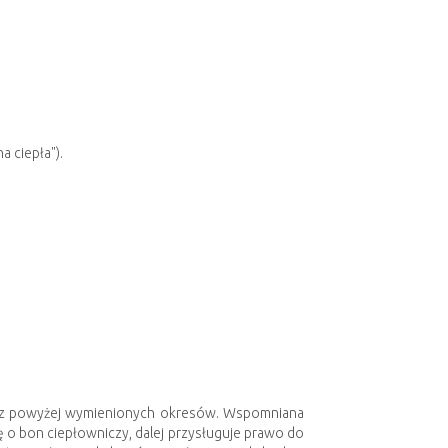
 ciepła").
y z powyżej wymienionych okresów. Wspomniana
ę o bon ciepłowniczy, dalej przysługuje prawo do