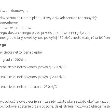
arstwom domowym:
w rozumieniu art. 3 pkt 1 ustawy o świadczeniach rodzinnych):
dnoosobowe,
domowe wieloosobowe
czego dostarczanego przez przedsiębiorstwo energetyczne,
ej grupie taryfowej wynosi powyżej 170 zł/GJ netto (dalej również "cena
zego
ciepła netto (cena ciepła):
1 grudnia 2026 r.:
ena ciepła netto wynosi powyżej 170 zł/GJ
ena ciepła netto wynosi powyżej 200 zł/GJ
na ciepła netto przekracza 230 zł/GJ.
j wysokość z uwzględnieniem zasady „złotówka za złotówkę” za każd
dochodowe zostanie przekroczone, dalej istnieje możliwość ubiegania si