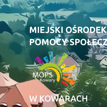
MIEJSKI OŚRODEK
POMOCY SPOŁEC
W KOWARACH