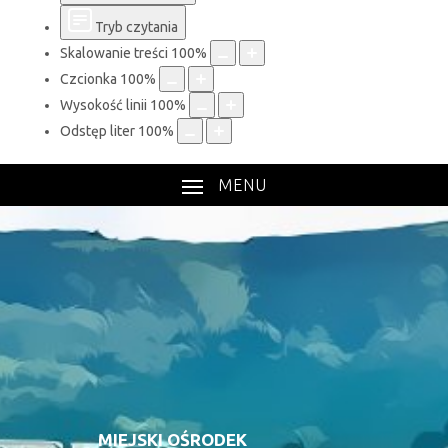
Tryb czytania
Skalowanie treści
100
%
Czcionka
100
%
Wysokość linii
100
%
Odstęp liter
100
%
MENU
MIEJSKI OŚRODEK