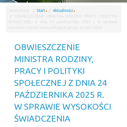
Jesteś tutaj:
Start
Aktualności
OBWIESZCZENIE MINISTRA RODZINY, PRACY I POLITYKI
SPOŁECZNEJ z dnia 24 października 2025 r. w sprawie
wysokości świadczenia pielęgnacyjnego w roku 2026
OBWIESZCZENIE
MINISTRA RODZINY,
PRACY I POLITYKI
SPOŁECZNEJ Z DNIA 24
PAŹDZIERNIKA 2025 R.
W SPRAWIE WYSOKOŚCI
ŚWIADCZENIA