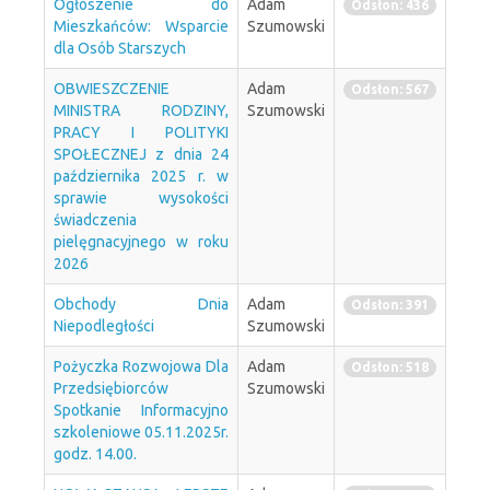
Ogłoszenie do
Adam
Odsłon: 436
Mieszkańców: Wsparcie
Szumowski
dla Osób Starszych
OBWIESZCZENIE
Adam
Odsłon: 567
MINISTRA RODZINY,
Szumowski
PRACY I POLITYKI
SPOŁECZNEJ z dnia 24
października 2025 r. w
sprawie wysokości
świadczenia
pielęgnacyjnego w roku
2026
Obchody Dnia
Adam
Odsłon: 391
Niepodległości
Szumowski
Pożyczka Rozwojowa Dla
Adam
Odsłon: 518
Przedsiębiorców
Szumowski
Spotkanie Informacyjno
szkoleniowe 05.11.2025r.
godz. 14.00.