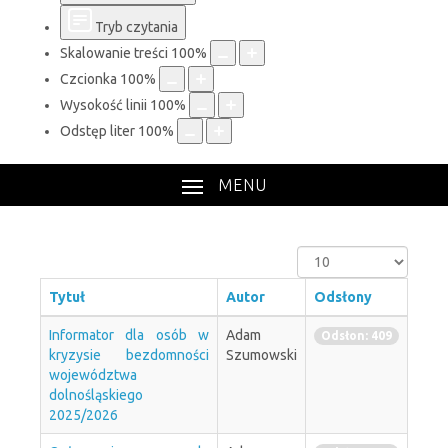
Tryb czytania
Skalowanie treści
100
%
Czcionka
100
%
Wysokość linii
100
%
Odstęp liter
100
%
MENU
Pokaż
#
Tytuł
Autor
Odsłony
Informator dla osób w
Adam
Odsłon: 409
kryzysie bezdomności
Szumowski
województwa
dolnośląskiego
2025/2026