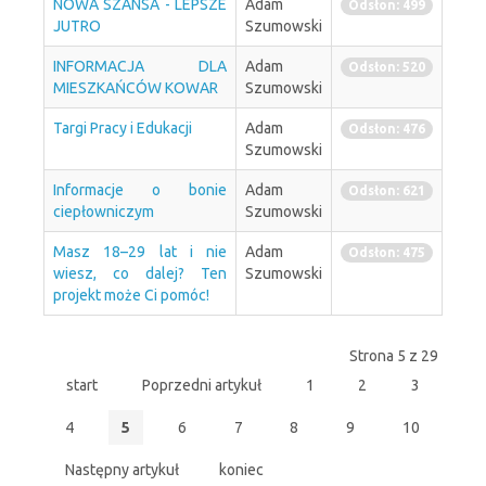
NOWA SZANSA - LEPSZE
Adam
Odsłon: 499
JUTRO
Szumowski
INFORMACJA DLA
Adam
Odsłon: 520
MIESZKAŃCÓW KOWAR
Szumowski
Targi Pracy i Edukacji
Adam
Odsłon: 476
Szumowski
Informacje o bonie
Adam
Odsłon: 621
ciepłowniczym
Szumowski
Masz 18–29 lat i nie
Adam
Odsłon: 475
wiesz, co dalej? Ten
Szumowski
projekt może Ci pomóc!
Strona 5 z 29
start
Poprzedni artykuł
1
2
3
4
5
6
7
8
9
10
Następny artykuł
koniec